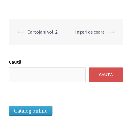
Navigare
⟵
Cartojani vol. 2
Ingeri de ceara
⟶
articole
Caută
CAUTĂ
Catalog online