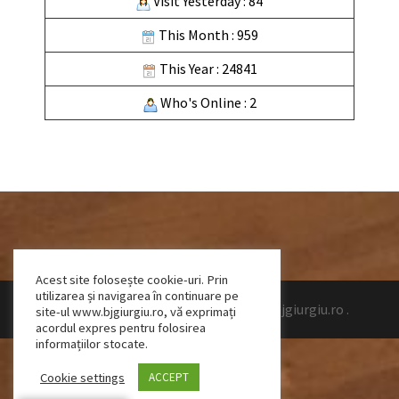
Visit Yesterday : 84
This Month : 959
This Year : 24841
Who's Online : 2
Acest site folosește cookie-uri. Prin
utilizarea și navigarea în continuare pe
Design by Talpeanu Cristian Bogdan
|
www.bjgiurgiu.ro
.
site-ul www.bjgiurgiu.ro, vă exprimați
acordul expres pentru folosirea
informațiilor stocate.
Cookie settings
ACCEPT