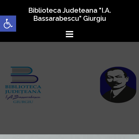
Sari
Biblioteca Judeteana "I.A.
la
Deschide bara de unelte
Bassarabescu" Giurgiu
conținut