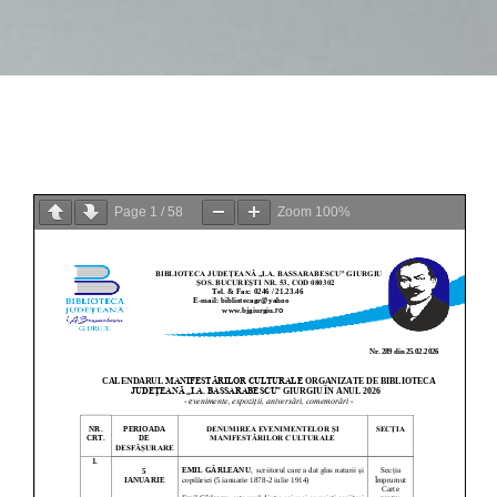
Page
1
/
58
Zoom
100%