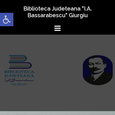
Sari
Biblioteca Judeteana "I.A.
la
Deschide bara de unelte
Bassarabescu" Giurgiu
conținut