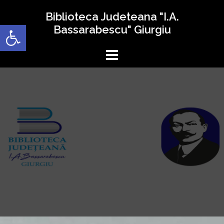
Sari
Biblioteca Judeteana "I.A.
la
Deschide bara de unelte
Bassarabescu" Giurgiu
conținut