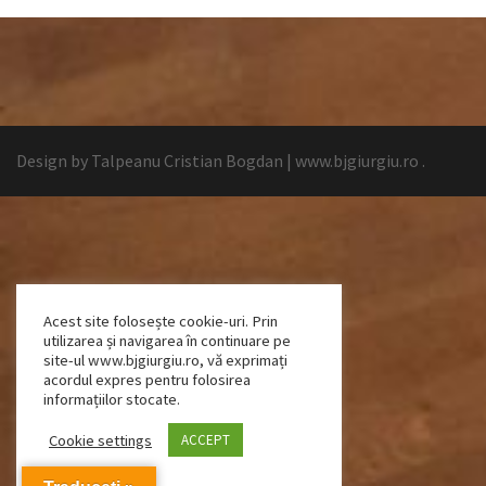
Design by Talpeanu Cristian Bogdan
|
www.bjgiurgiu.ro
.
Acest site folosește cookie-uri. Prin
utilizarea și navigarea în continuare pe
site-ul www.bjgiurgiu.ro, vă exprimați
acordul expres pentru folosirea
informațiilor stocate.
Cookie settings
ACCEPT