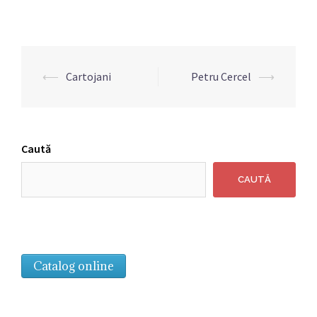
Navigare
⟵
Cartojani
Petru Cercel
⟶
articole
Caută
CAUTĂ
Catalog online