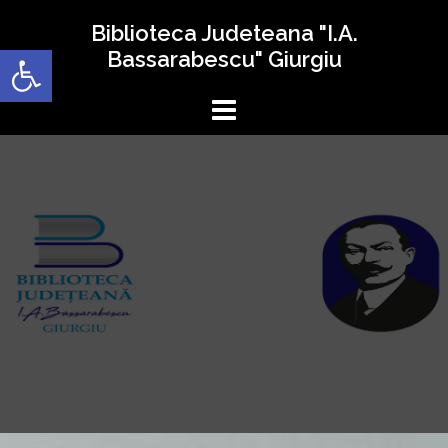
Sari
Biblioteca Judeteana "I.A.
la
Deschide bara de unelte
Bassarabescu" Giurgiu
conținut