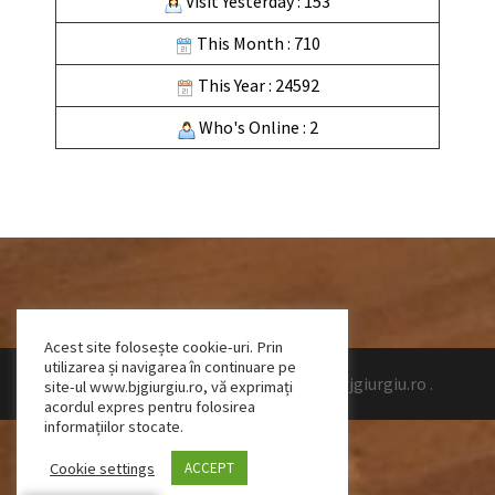
Visit Yesterday : 153
This Month : 710
This Year : 24592
Who's Online : 2
Acest site folosește cookie-uri. Prin
utilizarea și navigarea în continuare pe
Design by Talpeanu Cristian Bogdan
|
www.bjgiurgiu.ro
.
site-ul www.bjgiurgiu.ro, vă exprimați
acordul expres pentru folosirea
informațiilor stocate.
Cookie settings
ACCEPT