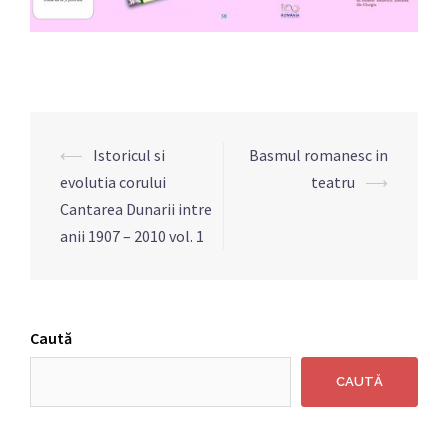
Navigare
⟵
Istoricul si
Basmul romanesc in
articole
evolutia corului
teatru
⟶
Cantarea Dunarii intre
anii 1907 – 2010 vol. 1
Caută
CAUTĂ