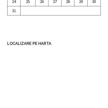
24
25
26
27
28
29
30
31
LOCALIZARE PE HARTA