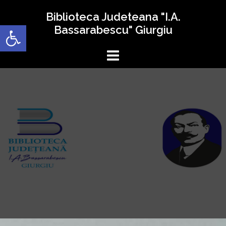
Sari
Biblioteca Judeteana "I.A.
la
Deschide bara de unelte
Bassarabescu" Giurgiu
conținut