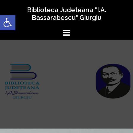
Sari
Biblioteca Judeteana "I.A.
la
Deschide bara de unelte
Bassarabescu" Giurgiu
conținut