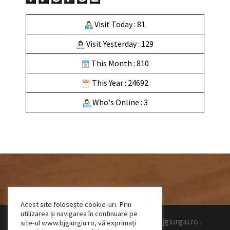
Visit Today : 81
Visit Yesterday : 129
This Month : 810
This Year : 24692
Who's Online : 3
Acest site folosește cookie-uri. Prin
utilizarea și navigarea în continuare pe
Design by Talpeanu Cristian Bogdan
|
www.bjgiurgiu.ro
.
site-ul www.bjgiurgiu.ro, vă exprimați