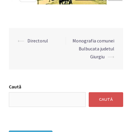
Navigare
⟵
Directorul
Monografia comunei
articole
Bulbucata judetul
Giurgiu
⟶
Caută
CAUTĂ