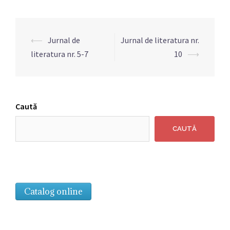
Navigare
⟵
Jurnal de
Jurnal de literatura nr.
articole
literatura nr. 5-7
10
⟶
Caută
CAUTĂ
Catalog online