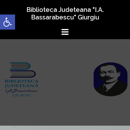
Sari
Biblioteca Judeteana "I.A.
la
Deschide bara de unelte
Bassarabescu" Giurgiu
conținut