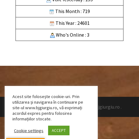
This Month : 719
This Year : 24601
Who's Online : 3
Acest site folosește cookie-uri. Prin
utilizarea și navigarea în continuare pe
Design by Talpeanu Cristian Bogdan
|
www.bjgiurgiu.ro
.
site-ul www.bjgiurgiu.ro, vă exprimați
acordul expres pentru folosirea
informațiilor stocate.
Cookie settings
ACCEPT