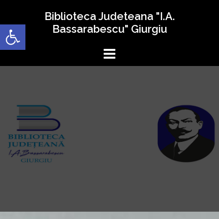
Sari
Biblioteca Judeteana "I.A.
la
Deschide bara de unelte
Bassarabescu" Giurgiu
conținut