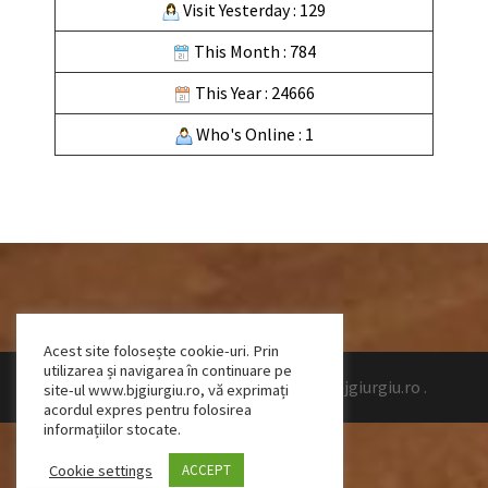
Visit Yesterday : 129
This Month : 784
This Year : 24666
Who's Online : 1
Acest site folosește cookie-uri. Prin
utilizarea și navigarea în continuare pe
Design by Talpeanu Cristian Bogdan
|
www.bjgiurgiu.ro
.
site-ul www.bjgiurgiu.ro, vă exprimați
acordul expres pentru folosirea
informațiilor stocate.
Cookie settings
ACCEPT