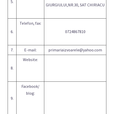
5.
GIURGIULUI,NR.30, SAT CHIRIACU
Telefon, fax:
6.
0724867810
7.
E-mail:
primariaizvoarele@yahoo.com
Website:
8.
Facebook/
blog:
9.