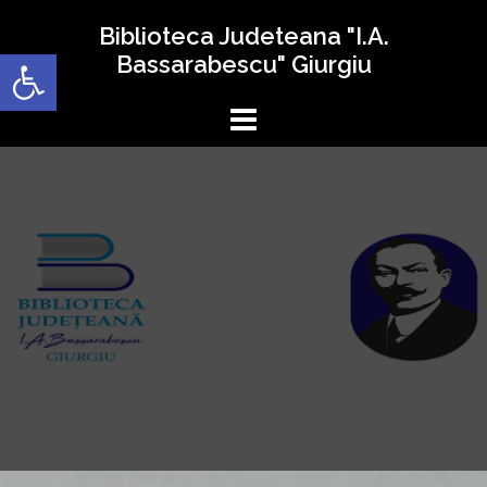
Sari
Biblioteca Judeteana "I.A.
la
Deschide bara de unelte
Bassarabescu" Giurgiu
conținut