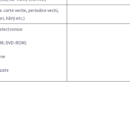
. carte veche, periodice vechi,
i, hărți etc.)
lectronice:
M; DVD-ROM)
ne
zate