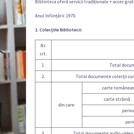
Biblioteca oferă servicii tradiționale + acces grat
Anul înființării: 1970.
2. Colecțiile Bibliotecii:
Nr.
crt.
1.
Total docu
2.
Total documente colecții cur
carte ro
carte 
din care:
perio
peri
3.
Total documente audio-video (