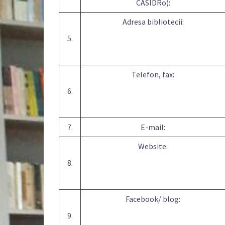
CASIDRo):
Adresa bibliotecii:
5.
Telefon, fax:
6.
7.
E-mail:
Website:
8.
Facebook/ blog:
9.