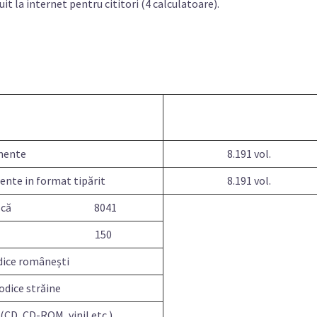
uit la internet pentru cititori (4 calculatoare).
mente
8.191 vol.
ente in format tipărit
8.191 vol.
mânească 8041
străină 150
dice românești
odice străine
CD, CD-ROM, vinil etc.)