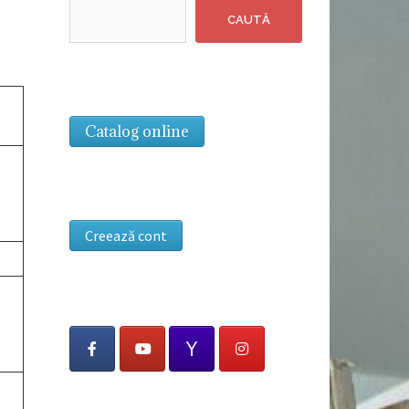
CAUTĂ
Catalog online
Creează cont