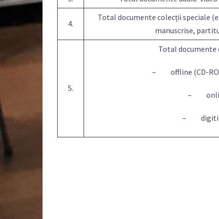
Total documente colecții speciale (ex
4.
manuscrise, partitur
Total documente e
– offline (CD-RO
5.
– onli
– digiti