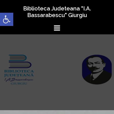
Sari
Biblioteca Judeteana "I.A.
la
Deschide bara de unelte
Bassarabescu" Giurgiu
conținut