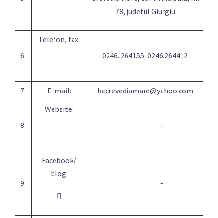
78, judetul Giurgiu
Telefon, fax:
6.
0246. 264155, 0246.264412
7.
E-mail:
bccrevediamare@yahoo.com
Website:
8.
–
Facebook/
blog:
9.
–
﷐