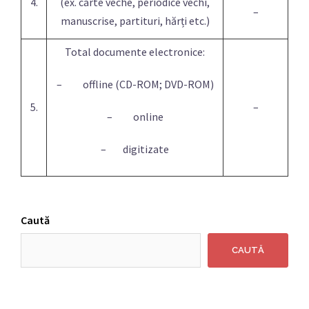
4.
(ex. carte veche, periodice vechi,
–
manuscrise, partituri, hărți etc.)
Total documente electronice:
– offline (CD-ROM; DVD-ROM)
5.
–
– online
– digitizate
Caută
CAUTĂ