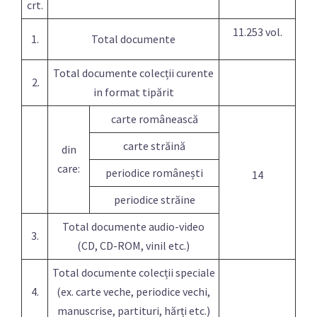
crt.
11.253 vol.
1.
Total documente
Total documente colecții curente
2.
in format tipărit
carte românească
carte străină
din
care:
periodice românești
14
periodice străine
Total documente audio-video
3.
(CD, CD-ROM, vinil etc.)
Total documente colecții speciale
4.
(ex. carte veche, periodice vechi,
manuscrise, partituri, hărți etc.)