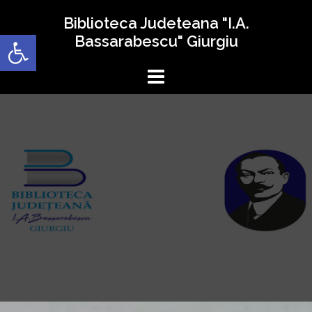
Sari
Biblioteca Judeteana "I.A.
la
Deschide bara de unelte
Bassarabescu" Giurgiu
conținut